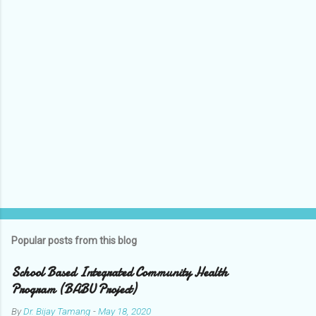
P
o
s
t
Popular posts from this blog
a
C
School Based Integrated Community Health
o
Program (BABU Project)
m
m
By
Dr. Bijay Tamang
-
May 18, 2020