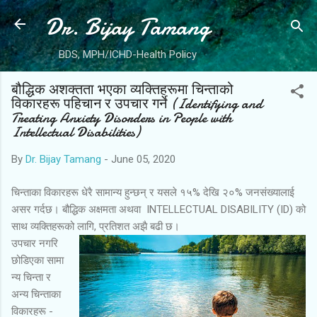
Dr. Bijay Tamang
Skip to main content
BDS, MPH/ICHD-Health Policy
बौद्धिक अशक्तता भएका व्यक्तिहरूमा चिन्ताको
विकारहरू पहिचान र उपचार गर्ने (Identifying and
Treating Anxiety Disorders in People with
Intellectual Disabilities)
By
Dr. Bijay Tamang
-
June 05, 2020
चिन्ताका विकारहरू धेरै सामान्य हुन्छन् र यसले १५% देखि २०% जनसंख्यालाई
असर गर्दछ। बौद्धिक अक्षमता अथवा INTELLECTUAL DISABILITY (ID) को
साथ व्यक्तिहरूको लागि, प्रतिशत अझै बढी छ।
उपचार नगरि
छोडिएका सामा
न्य चिन्ता र
अन्य चिन्ताका
विकारहरू -