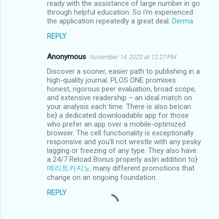
m
ready with the assistance of large number in go
through helpful education. So i'm experienced
m
the application repeatedly a great deal.
Derma
e
REPLY
n
Anonymous
November 14, 2022 at 12:27 PM
t
Discover a sooner, easier path to publishing in a
s
high-quality journal. PLOS ONE promises
honest, rigorous peer evaluation, broad scope,
and extensive readership – an ideal match on
your analysis each time. There is also be|can
be} a dedicated downloadable app for those
who prefer an app over a mobile-optimized
browser. The cell functionality is exceptionally
responsive and you'll not wrestle with any pesky
lagging or freezing of any type. They also have
a 24/7 Reload Bonus properly as|in addition to}
메리트카지노
many different promotions that
change on an ongoing foundation.
REPLY