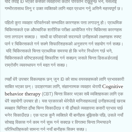
यदि तपाईं ID भएको कसैको व्यवहारमा कठोर परिवर्तन देख्नुहुन्छ भने, यसलाई
गम्भीरतासाथ लिनु र उक्त व्यक्तिको लागि मद्दत प्रधान गर्नु अत्तिनै महत्त्वपूर्ण छ।
पहिलो कुरा व्यवहार परिवर्तनको सम्भावित कारणहरू पत्ता लगाउनु हो। प्राथमिक
चिकित्सकले एक औपचारिक शारीरिक परीक्षा आयोजित गरेर चिकित्सा कारणहरू
पत्ता लगाउन सक्दछ। साथी वा परिवारको सदस्यले उनीहरूको लक्षणहरू स्पष्ट
पार्न र चिकित्सकले गर्न सक्ने सिफारिशहरूको अनुसरण गर्न सहयोग गर्न सक्छ।
यदि चिकित्सकले चिन्ता प्राथमिक समस्या हो कि भनेर निर्धारण गर्छ भने,
चिकित्सकले वरिष्टहरुलाई सिफारिश गर्न सक्छन् जसले चिन्ता डिसअर्डरलाई
राम्रोसँग व्यवस्थापन गर्न मद्दत गर्न सक्छ।
त्यहाँ धेरै उपचार विकल्पहरू छन् जुन ID को साथ वयस्कहरूको लागि प्रभावकारी
Cognitive
साबित भएका छन्। उदाहरणका लागि, संज्ञानात्मक व्यवहार थेरापी
behavior therapy
(CBT) चिन्ता विकार भएका सबै व्यक्तिहरूका लागि एक
धेरै सहयोगी उपचार हो। यस प्रकारको थेरेपीले मानिसहरूलाई उनीहरूलाई खराब
ब्यबहार चिन्तित ढाँचा चिन्न सिकाउँदछ र यी ढाँचाले व्यवहारमा कसरी प्रभाव पार्छ
भनेर सिकाउँदछ। एक पटक कुनै व्यक्तिले यी बानीहरू बुझिसके पछि, उसले नयाँ
सोचाइ विकास गर्न काम गर्न सुरू गर्न सक्दछ र विगतमा चिन्ता निम्त्याउने
परिस्थितिहरूको सामना गर्न नयाँ बानीहरू सिक्न सक्छ।