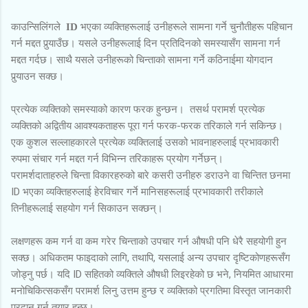
काउन्सिलिंगले
भएका व्यक्तिहरूलाई उनीहरूले सामना गर्ने चुनौतीहरू पहिचान
ID
गर्न मद्दत पुर्‍याउँछ। यसले उनीहरूलाई दिन प्रतिदिनको समस्यासँग सामना गर्न
मद्दत गर्दछ। साथै यसले उनीहरूको चिन्ताको सामना गर्ने कठिनाईमा योगदान
पुर्‍याउन सक्छ।
प्रत्येक व्यक्तिको समस्याको कारण फरक हुन्छन। तसर्थ परामर्श प्रत्येक
व्यक्तिको अद्वितीय आवश्यकताहरू पूरा गर्न फरक-फरक तरिकाले गर्न सकिन्छ।
एक कुशल सल्लाहकारले प्रत्येक व्यक्तिलाई उसको भावनाहरुलाई प्रभावकारी
रुपमा संचार गर्न मद्दत गर्न विभिन्न तरिकाहरू प्रयोग गर्नेछन्।
परामर्शदाताहरुले चिन्ता विकारहरुको बारे कसरी उनीहरु डराउने वा चिन्तित छनमा
ID भएका व्यक्तिहरुलाई हेरविचार गर्ने मानिसहरूलाई प्रभावकारी तरीकाले
तिनीहरूलाई सहयोग गर्न सिकाउन सक्छन्।
लक्षणहरू कम गर्न वा कम गरेर चिन्ताको उपचार गर्न औषधी पनि धेरै सहयोगी हुन
सक्छ। अधिकतम फाइदाको लागि, तथापि, यसलाई अन्य उपचार दृष्टिकोणहरूसँग
जोड्नु पर्छ। यदि ID सहितको व्यक्तिले औषधी लिइरहेको छ भने, नियमित आधारमा
मनोचिकित्सकसँग परामर्श लिनु उत्तम हुन्छ र व्यक्तिको प्रगतिमा विस्तृत जानकारी
प्रदान गर्न तयार हुन्छ।