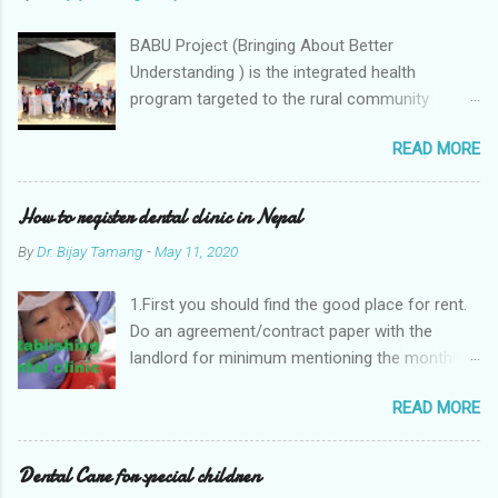
e
n
t
BABU Project (Bringing About Better
Understanding ) is the integrated health
program targeted to the rural community
through schools. The program includes
READ MORE
integrated approach to the school children,
teachers,
How to register dental clinic in Nepal
By
Dr. Bijay Tamang
-
May 11, 2020
1.First you should find the good place for rent.
Do an agreement/contract paper with the
landlord for minimum mentioning the monthly
rent and and tax. 2. Collect all photocopied
READ MORE
documents of a doctors, dental hygienist and
staffs. Make an Appointment paper (niyukti
patra) of all those staffs. certificates of all
Dental Care for special children
those staffs and citizenship should be